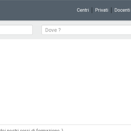
Centri
Privati
Docenti
Dove
 dei nostri corsi di formazione :)