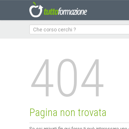
Che
corso
cerchi
404
Pagina non trovata
Se sei arrivati fin qui forse ti può interessare uno